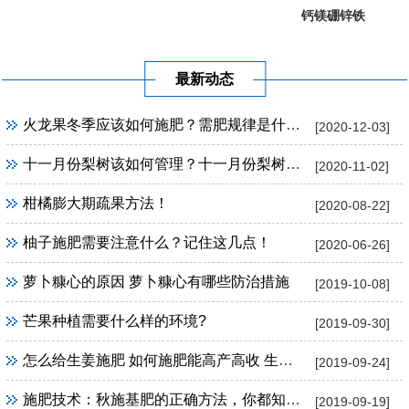
钙镁硼锌铁
葡萄提子专...
果树专用
最新动态
火龙果冬季应该如何施肥？需肥规律是什么？
[2020-12-03]
十一月份梨树该如何管理？十一月份梨树管理方法！
[2020-11-02]
柑橘膨大期疏果方法！
[2020-08-22]
柚子施肥需要注意什么？记住这几点！
[2020-06-26]
萝卜糠心的原因 萝卜糠心有哪些防治措施
[2019-10-08]
芒果种植需要什么样的环境?
[2019-09-30]
怎么给生姜施肥 如何施肥能高产高收 生姜施肥技巧
[2019-09-24]
施肥技术：秋施基肥的正确方法，你都知道吗？
[2019-09-19]