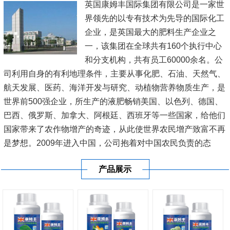
英国康姆丰国际集团有限公司是一家世
界领先的以专有技术为先导的国际化工
企业，是英国最大的肥料生产企业之
一，该集团在全球共有160个执行中心
和分支机构，共有员工60000余名。公
司利用自身的有利地理条件，主要从事化肥、石油、天然气、
航天发展、医药、海洋开发与研究、动植物营养物质生产，是
世界前500强企业，所生产的液肥畅销美国、以色列、德国、
巴西、俄罗斯、加拿大、阿根廷、西班牙等一些国家，给他们
国家带来了农作物增产的奇迹，从此使世界农民增产致富不再
是梦想。2009年进入中国，公司抱着对中国农民负责的态
度，在新疆、内蒙古、黑龙江、辽宁、山东、江苏、河南、广
产品展示
东、广西、海南等20多...
[查看详情]