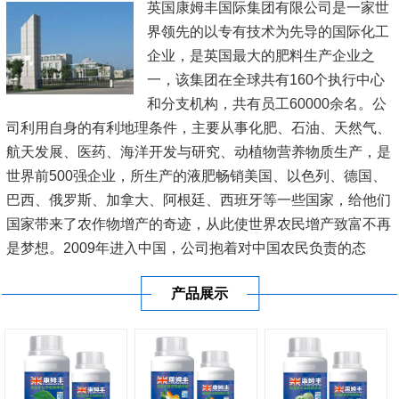
英国康姆丰国际集团有限公司是一家世
界领先的以专有技术为先导的国际化工
企业，是英国最大的肥料生产企业之
一，该集团在全球共有160个执行中心
和分支机构，共有员工60000余名。公
司利用自身的有利地理条件，主要从事化肥、石油、天然气、
航天发展、医药、海洋开发与研究、动植物营养物质生产，是
世界前500强企业，所生产的液肥畅销美国、以色列、德国、
巴西、俄罗斯、加拿大、阿根廷、西班牙等一些国家，给他们
国家带来了农作物增产的奇迹，从此使世界农民增产致富不再
是梦想。2009年进入中国，公司抱着对中国农民负责的态
度，在新疆、内蒙古、黑龙江、辽宁、山东、江苏、河南、广
产品展示
东、广西、海南等20多...
[查看详情]