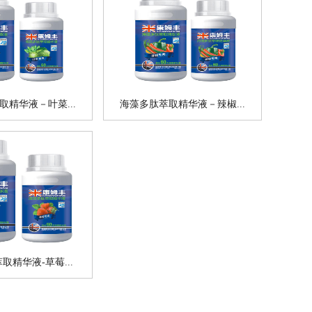
取精华液－叶菜...
海藻多肽萃取精华液－辣椒...
取精华液-草莓...