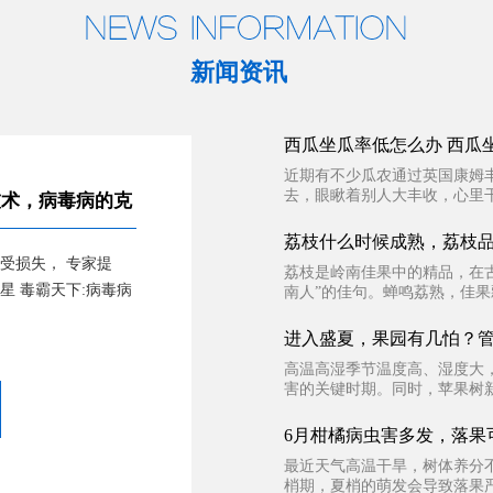
新闻资讯
西瓜坐瓜率低怎么办 西瓜
近期有不少瓜农通过英国康姆
去，眼瞅着别人大丰收，心里干
技术，病毒病的克
荔枝什么时候成熟，荔枝
受损失， 专家提
荔枝是岭南佳果中的精品，在
星 毒霸天下:病毒病
南人”的佳句。蝉鸣荔熟，佳果
进入盛夏，果园有几怕？
高温高湿季节温度高、湿度大
害的关键时期。同时，苹果树新
6月柑橘病虫害多发，落果
最近天气高温干旱，树体养分
梢期，夏梢的萌发会导致落果严