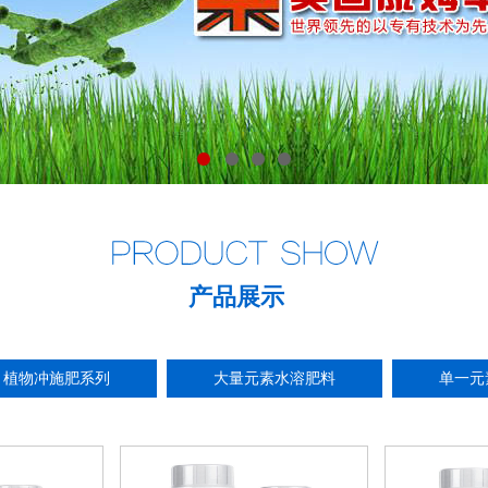
1
2
3
4
产品展示
植物冲施肥系列
大量元素水溶肥料
单一元