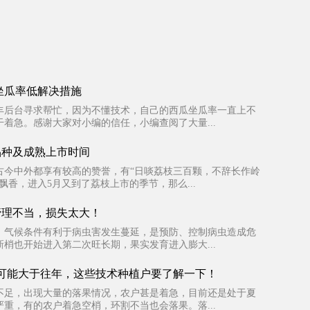
坐瓜率低解决措施
丰后台寻求帮忙，因为不懂技术，自己的西瓜坐瓜率一直上不
着急。感谢大家对小编的信任，小编查阅了大量...
品种及成熟上市时间
古今中外都享有较高的赞誉，有“日啖荔枝三百颗，不辞长作岭
飘香，进入5月又到了荔枝上市的季节，那么...
管理不当，损失太大！
，气候条件有利于病虫害发生蔓延，是预防、控制病虫造成危
梢也开始进入第二次旺长期，果实发育进入膨大...
可能大于往年，这些技术种植户要了解一下！
不足，出现大量的落果情况，农户甚是着急，目前还是处于夏
重，有的农户着急空梢，环割不当也会落果。落...