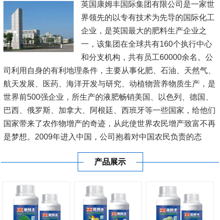
英国康姆丰国际集团有限公司是一家世
界领先的以专有技术为先导的国际化工
企业，是英国最大的肥料生产企业之
一，该集团在全球共有160个执行中心
和分支机构，共有员工60000余名。公
司利用自身的有利地理条件，主要从事化肥、石油、天然气、
航天发展、医药、海洋开发与研究、动植物营养物质生产，是
世界前500强企业，所生产的液肥畅销美国、以色列、德国、
巴西、俄罗斯、加拿大、阿根廷、西班牙等一些国家，给他们
国家带来了农作物增产的奇迹，从此使世界农民增产致富不再
是梦想。2009年进入中国，公司抱着对中国农民负责的态
度，在新疆、内蒙古、黑龙江、辽宁、山东、江苏、河南、广
产品展示
东、广西、海南等20多...
[查看详情]