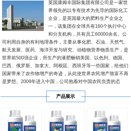
英国康姆丰国际集团有限公司是一家世
界领先的以专有技术为先导的国际化工
企业，是英国最大的肥料生产企业之
一，该集团在全球共有160个执行中心
和分支机构，共有员工60000余名。公
司利用自身的有利地理条件，主要从事化肥、石油、天然气、
航天发展、医药、海洋开发与研究、动植物营养物质生产，是
世界前500强企业，所生产的液肥畅销美国、以色列、德国、
巴西、俄罗斯、加拿大、阿根廷、西班牙等一些国家，给他们
国家带来了农作物增产的奇迹，从此使世界农民增产致富不再
是梦想。2009年进入中国，公司抱着对中国农民负责的态
度，在新疆、内蒙古、黑龙江、辽宁、山东、江苏、河南、广
产品展示
东、广西、海南等20多...
[查看详情]