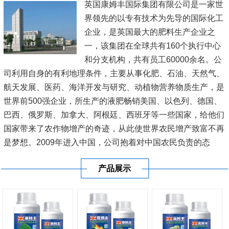
英国康姆丰国际集团有限公司是一家世
界领先的以专有技术为先导的国际化工
企业，是英国最大的肥料生产企业之
一，该集团在全球共有160个执行中心
和分支机构，共有员工60000余名。公
司利用自身的有利地理条件，主要从事化肥、石油、天然气、
航天发展、医药、海洋开发与研究、动植物营养物质生产，是
世界前500强企业，所生产的液肥畅销美国、以色列、德国、
巴西、俄罗斯、加拿大、阿根廷、西班牙等一些国家，给他们
国家带来了农作物增产的奇迹，从此使世界农民增产致富不再
是梦想。2009年进入中国，公司抱着对中国农民负责的态
度，在新疆、内蒙古、黑龙江、辽宁、山东、江苏、河南、广
产品展示
东、广西、海南等20多...
[查看详情]