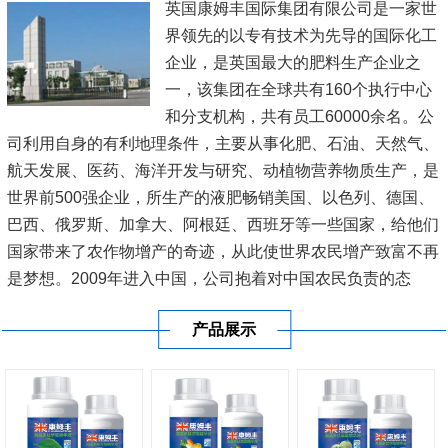
英国康姆丰国际集团有限公司是一家世
界领先的以专有技术为先导的国际化工
企业，是英国最大的肥料生产企业之
一，该集团在全球共有160个执行中心
和分支机构，共有员工60000余名。公
司利用自身的有利地理条件，主要从事化肥、石油、天然气、
航天发展、医药、海洋开发与研究、动植物营养物质生产，是
世界前500强企业，所生产的液肥畅销美国、以色列、德国、
巴西、俄罗斯、加拿大、阿根廷、西班牙等一些国家，给他们
国家带来了农作物增产的奇迹，从此使世界农民增产致富不再
是梦想。2009年进入中国，公司抱着对中国农民负责的态
度，在新疆、内蒙古、黑龙江、辽宁、山东、江苏、河南、广
产品展示
东、广西、海南等20多...
[查看详情]