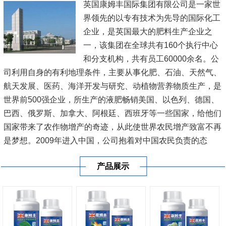
英国康姆丰国际集团有限公司是一家世
界领先的以专有技术为先导的国际化工
企业，是英国最大的肥料生产企业之
一，该集团在全球共有160个执行中心
和分支机构，共有员工60000余名。公
司利用自身的有利地理条件，主要从事化肥、石油、天然气、
航天发展、医药、海洋开发与研究、动植物营养物质生产，是
世界前500强企业，所生产的液肥畅销美国、以色列、德国、
巴西、俄罗斯、加拿大、阿根廷、西班牙等一些国家，给他们
国家带来了农作物增产的奇迹，从此使世界农民增产致富不再
是梦想。2009年进入中国，公司抱着对中国农民负责的态
度，在新疆、内蒙古、黑龙江、辽宁、山东、江苏、河南、广
产品展示
东、广西、海南等20多...
[查看详情]